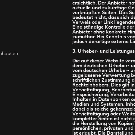
ersichtlich. Der Anbieter hat
aktuelle und zukünftige Ge
verknüpften Seiten. Das Se
bedeutet nicht, dass sich d
Verweis oder Link liegende
Eine ständige Kontrolle der
Anbieter ohne konkrete Hin
zumutbar. Bei Kenntnis vo
jedoch derartige externe Li
3. Urheber- und Leistungs
nhausen
Die auf dieser Website verö
dem deutschen Urheber- un
vom deutschen Urheber- un
zugelassene Verwertung be
schriftlichen Zustimmung d
Rechteinhabers. Dies gilt i
Vervielfältigung, Bearbeit
Einspeicherung, Verarbeit
Inhalten in Datenbanken o
Medien und Systemen. Inhal
dabei als solche gekennzei
Vervielfältigung oder Weite
kompletter Seiten ist nicht 
die Herstellung von Kopie
persönlichen, privaten und
ist erlaubt. Die Darstellun