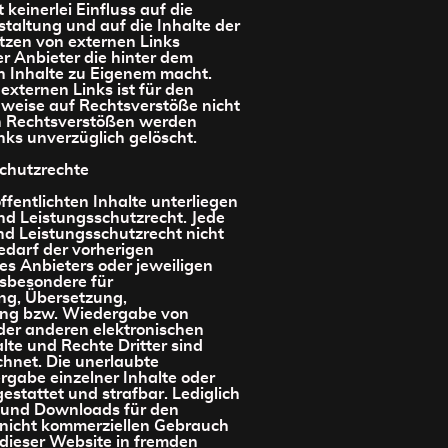
 keinerlei Einfluss auf die
staltung und auf die Inhalte der
tzen von externen Links
er Anbieter die hinter dem
n Inhalte zu Eigenem macht.
 externen Links ist für den
weise auf Rechtsverstöße nicht
n Rechtsverstößen werden
nks unverzüglich gelöscht.
schutzrechte
ffentlichten Inhalte unterliegen
d Leistungsschutzrecht. Jede
d Leistungsschutzrecht nicht
darf der vorherigen
es Anbieters oder jeweiligen
nsbesondere für
ung, Übersetzung,
ung bzw. Wiedergabe von
der anderen elektronischen
te und Rechte Dritter sind
chnet. Die unerlaubte
rgabe einzelner Inhalte oder
gestattet und strafbar. Lediglich
n und Downloads für den
 nicht kommerziellen Gebrauch
g dieser Website in fremden