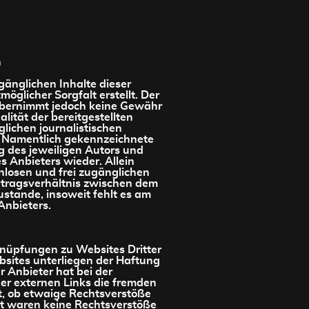
n
gänglichen Inhalte dieser
glicher Sorgfalt erstellt. Der
übernimmt jedoch keine Gewähr
alität der bereitgestellten
lichen journalistischen
 Namentlich gekennzeichnete
 des jeweiligen Autors und
s Anbieters wieder. Allein
nlosen und frei zugänglichen
rtragsverhältnis zwischen dem
stande, insoweit fehlt es am
Anbieters.
knüpfungen zu Websites Dritter
ebsites unterliegen der Haftung
r Anbieter hat bei der
er externen Links die fremden
t, ob etwaige Rechtsverstöße
t waren keine Rechtsverstöße